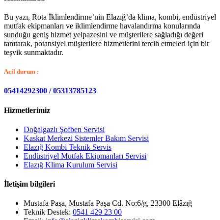
Bu yazı, Rota İklimlendirme’nin Elazığ’da klima, kombi, endüstriyel
mutfak ekipmanları ve iklimlendirme havalandırma konularında
sunduğu geniş hizmet yelpazesini ve müşterilere sağladığı değeri
tanıtarak, potansiyel müşterilere hizmetlerini tercih etmeleri için bir
teşvik sunmaktadır.
Acil durum :
05414292300 / 05313785123
Hizmetlerimiz
Doğalgazlı Şofben Servisi
Kaskat Merkezi Sistemler Bakım Servisi
Elazığ Kombi Teknik Servis
Endüstriyel Mutfak Ekipmanları Servisi
Elazığ Klima Kurulum Servisi
İletişim bilgileri
Mustafa Paşa, Mustafa Paşa Cd. No:6/g, 23300 Elâzığ
Teknik Destek:
0541 429 23 00