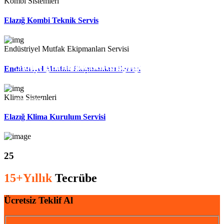
Kombi Sistemleri
Elazığ Kombi Teknik Servis
Endüstriyel Mutfak Ekipmanları Servisi
"Güveniniz bizimle, kombinizin sağlığı
Sıcak günlerde serinliği garantilemek
Endüstriyel Mutfak Ekipmanları Servisi
için buradayız!
için yanınızdayız
Klima Sistemleri
Devamı
Devamı
Elazığ Klima Kurulum Servisi
25
15+Yıllık
Tecrübe
Ücretsiz Teklif Al