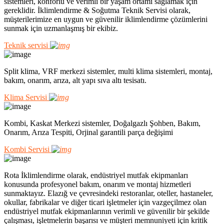
sistemleri, konforlu ve verimli bir yaşam ortamı sağlamak için
gereklidir. İklimlendirme & Soğutma Teknik Servisi olarak,
müşterilerimize en uygun ve güvenilir iklimlendirme çözümlerini
sunmak için uzmanlaşmış bir ekibiz.
Teknik servisi
Split klima, VRF merkezi sistemler, multi klima sistemleri, montaj,
bakım, onarım, arıza, alt yapı sıva altı tesisatı.
Klima Servisi
Kombi, Kaskat Merkezi sistemler, Doğalgazlı Şohben, Bakım,
Onarım, Arıza Tespiti, Orjinal garantili parça değişimi
Kombi Servisi
Rota İklimlendirme olarak, endüstriyel mutfak ekipmanları
konusunda profesyonel bakım, onarım ve montaj hizmetleri
sunmaktayız. Elazığ ve çevresindeki restoranlar, oteller, hastaneler,
okullar, fabrikalar ve diğer ticari işletmeler için vazgeçilmez olan
endüstriyel mutfak ekipmanlarının verimli ve güvenilir bir şekilde
çalışması, işletmelerin başarısı ve müşteri memnuniyeti için kritik