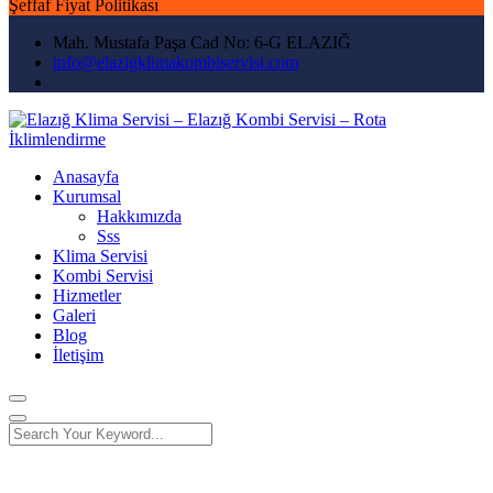
Şeffaf Fiyat Politikası
Mah. Mustafa Paşa Cad No: 6-G ELAZIĞ
info@elazigklimakombiservisi.com
Anasayfa
Kurumsal
Hakkımızda
Sss
Klima Servisi
Kombi Servisi
Hizmetler
Galeri
Blog
İletişim